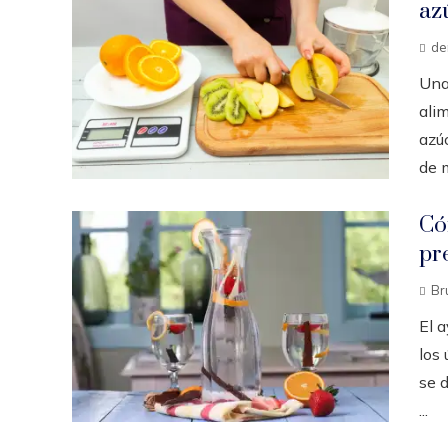
az
d
Una
alim
azú
de m
Có
pr
Br
El 
los 
se d
...