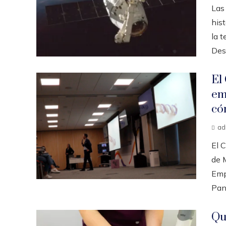
Las
hist
la t
Desd
El
em
có
ad
El 
de M
Emp
Pan
Qu