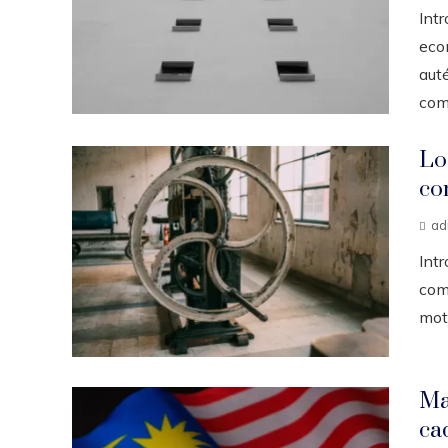
Int
eco
auté
come
Lo
co
ad
Int
come
moto
Ma
ca