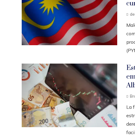
cu
d
Mal
como
pro
(PY
Es
em
Al
Br
La 
estr
dere
facil